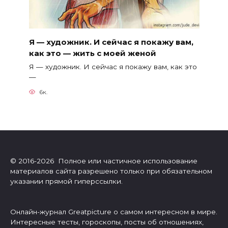
Я — художник. И сейчас я покажу вам,
как это — жить с моей женой
Я — художник. И сейчас я покажу вам, как это
—
6к.
© 2016-2026 Полное или частичное использование
материалов сайта разрешено только при обязательном
указании прямой гиперссылки.
Онлайн-журнал Greatpicture о самом интересном в мире.
Интересные тесты, гороскопы, посты об отношениях,