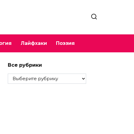
огия
Лайфхаки
Поэзия
Все рубрики
Все
рубрики