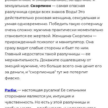
seкsуальные.
Скорпион
— самая опасная
разлучница среди всех знаков Воды! Это
действительно роковая женщина, сексуальная и
умная одновременно. Победить такую соперницу
очень сложно: мужчина практически моментально
становится ее жертвой. Женщина-Скорпион —
прирожденный психолог и манипулятор. Она
сразу видит слабые стороны и бьет по ним.
Главный недостаток такой разлучницы — ее
меркантильность. Докажите ошалевшему от
эмоций мужчине, что больше всего она ценит его
за деньги, и “скорпионша” тут же потерпит
фиаско.
Рыбы
— настоящая русалка! Ее сильными
сторонами являются ум, интуиция и
чувственность. Но есть у этой разлучницы и