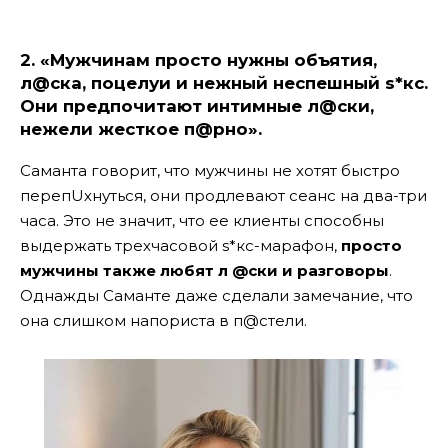
2.
«Мужчинам просто нужны объятия,
л@ска, поцелуи и нежный неспешный s*кс.
Они предпочитают интимные л@ски,
нежели жесткое п@рнo».
Саманта говорит, что мужчины не хотят быстро
перепUхнуться, они продлевают сеанс на два-три
часа. Это не значит, что ее клиенты способны
выдержать трехчасовой s*кс-марафон,
просто
мужчины также любят л @ски и разговоры
.
Однажды Саманте даже сделали замечание, что
она слишком напориста в п@стели.