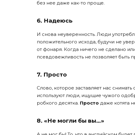
без нее даже как-то проще.
6. Надеюсь
И снова неуверенность. Люди употребля
положительного исхода, будучи не увере
от фонаря. Когда ничего не сделано или
псевдовежливость не позволяет быть п
7. Просто
Слово, которое заставляет нас снимать 
используют люди, ищущие чужого одобре
робкого десятка.
Просто
даже котята н
8. «Не могли бы вы…»
А не мог бы! То, что в английском буде