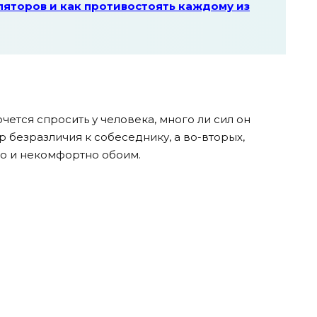
ляторов и как противостоять каждому из
очется спросить у человека, много ли сил он
р безразличия к собеседнику, а во-вторых,
о и некомфортно обоим.