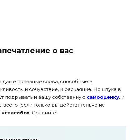
впечатление о вас
 даже полезные слова, способные в
ливость, и сочувствие, и раскаяние. Но штука в
дут подрывать и вашу собственную
самооценку
, и
всего (если только вы действительно не
а
«спасибо»
. Сравните:
лых пять минут…