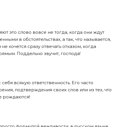
ют это слово вовсе не тогда, когда они ждут
нными в обстоятельствах, а так, что называется,
 не хочется сразу отвечать отказом, когда
рямым. Поддельно звучит, господа!
с себя всякую ответственность. Его часто
ния, подтверждения своих слов или из тех, что
е рождаются!
т просто формулой вежливости, в русском языке