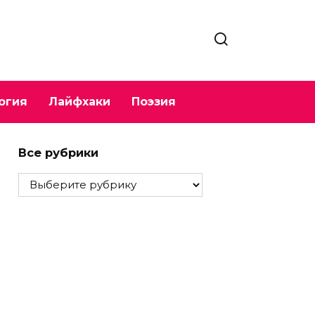
огия
Лайфхаки
Поэзия
Все рубрики
Все
рубрики