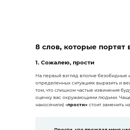
8 слов, которые портят 
1. Cожалею, прости
На первый взгляд вполне безобидные и
определенных ситуациях выразить и веж
том, что слишком частые извинения бу
оценку вас окружающими людьми. Чаще 
накосячили) «
прости»
стоит заменить н
Прости, что прождал меня це