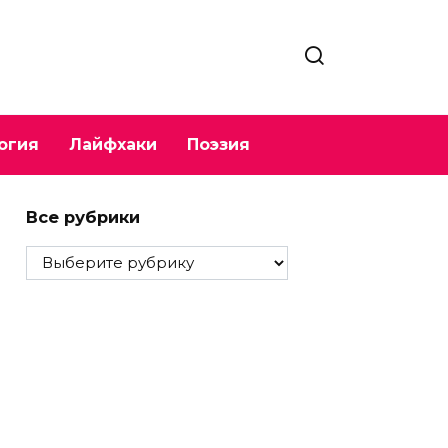
огия
Лайфхаки
Поэзия
Все рубрики
Все
рубрики