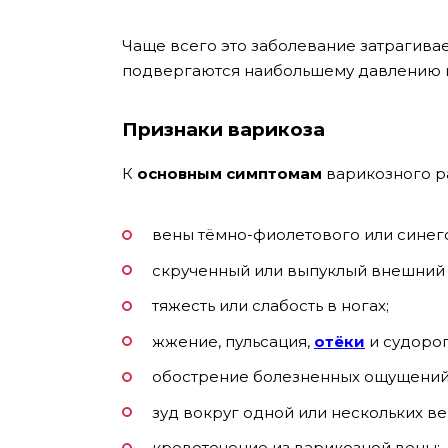
Чаще всего это заболевание затрагивае
подвергаются наибольшему давлению из
Признаки варикоза
К
основным симптомам
варикозного р
вены тёмно-фиолетового или синего
скрученный или выпуклый внешний в
тяжесть или слабость в ногах;
жжение, пульсация,
отёки
и судорог
обострение болезненных ощущений 
зуд вокруг одной или нескольких ве
кровотечение из варикозной вены;