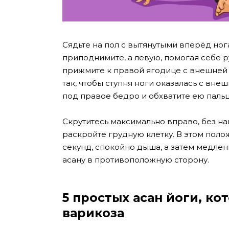
Сядьте на пол с вытянутыми вперёд ног
приподнимите, а левую, помогая себе р
прижмите к правой ягодице с внешней 
так, чтобы ступня ноги оказалась с вне
под правое бедро и обхватите ею пальц
Скрутитесь максимально вправо, без н
раскройте грудную клетку. В этом пол
секунд, спокойно дыша, а затем медле
асану в противоположную сторону.
5 простых асан йоги, ко
варикоза