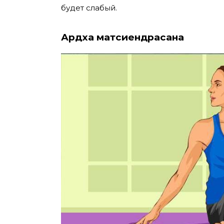
будет слабый.
Ардха матсиендрасана