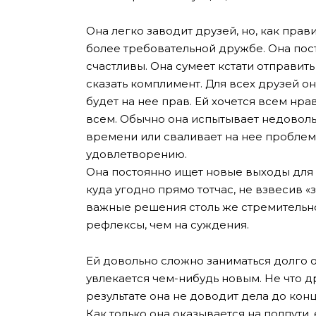
Она легко заводит друзей, но, как прав
более требовательной дружбе. Она пост
счастливы. Она сумеет кстати отправит
сказать комплимент. Для всех друзей он
будет на нее прав. Ей хочется всем нра
всем. Обычно она испытывает недовольс
времени или сваливает на нее проблем
удовлетворению.
Она постоянно ищет новые выходы для 
куда угодно прямо тотчас, не взвесив «з
важные решения столь же стремительно,
рефлексы, чем на суждения.
Ей довольно сложно заниматься долго о
увлекается чем-нибудь новым. Не что дру
результате она не доводит дела до конца
Как только она оказывается на полпути,