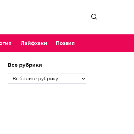
огия
Лайфхаки
Поэзия
Все рубрики
Все
рубрики