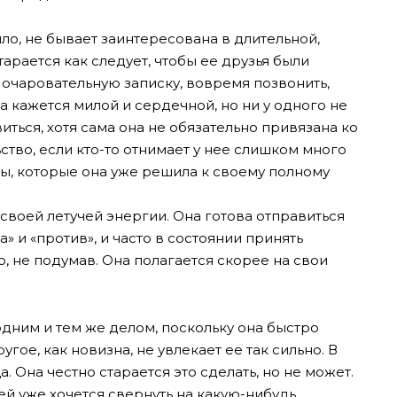
ило, не бывает заинтересована в длительной,
арается как следует, чтобы ее друзья были
ь очаровательную записку, вовремя позвонить,
а кажется милой и сердечной, но ни у одного не
виться, хотя сама она не обязательно привязана ко
тво, если кто-то отнимает у нее слишком много
ы, которые она уже решила к своему полному
своей летучей энергии. Она готова отправиться
а» и «против», и часто в состоянии принять
 не подумав. Она полагается скорее на свои
дним и тем же делом, поскольку она быстро
гое, как новизна, не увлекает ее так сильно. В
. Она честно старается это сделать, но не может.
 ей уже хочется свернуть на какую-нибудь