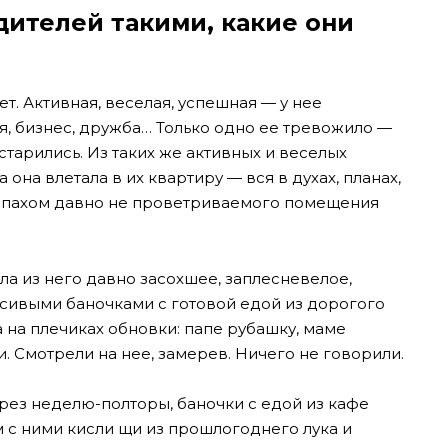
ителей такими, какие они
т. Активная, веселая, успешная — у нее
мья, бизнес, дружба… Только одно ее тревожило —
старились. Из таких же активных и веселых
она влетала в их квартиру — вся в духах, планах,
запахом давно не проветриваемого помещения
ла из него давно засохшее, заплесневелое,
сивыми баночками с готовой едой из дорогого
 на плечиках обновки: папе рубашку, маме
. Смотрели на нее, замерев. Ничего не говорили.
ерез неделю-полторы, баночки с едой из кафе
м с ними кисли щи из прошлогоднего лука и