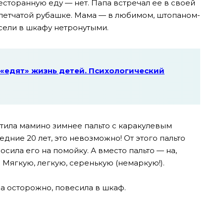
есторанную еду — нет. Папа встречал ее в своей
клетчатой рубашке. Мама — в любимом, штопаном-
сели в шкафу нетронутыми.
«едят» жизнь детей. Психологический
ила мамино зимнее пальто с каракулевым
дние 20 лет, это невозможно! От этого пальто
осила его на помойку. А вместо пальто — на,
 Мягкую, легкую, серенькую (немаркую!).
ла осторожно, повесила в шкаф.