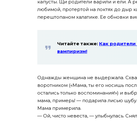
капусты. Щи родители варили и ели. А р
любимой, протертой на локтях до дыр 
перештопаном халатике. Ее обновки ви
Читайте также:
Как родители 
вампиризм!
Однажды женщина не выдержала. Схват
воротником («Мама, ты его носишь после
остались только воспоминания!») и выбр
мама, примерь! — подарила лисью шубу.
Мама примерила.
— Ой, чисто невеста, — улыбнулась. Сня