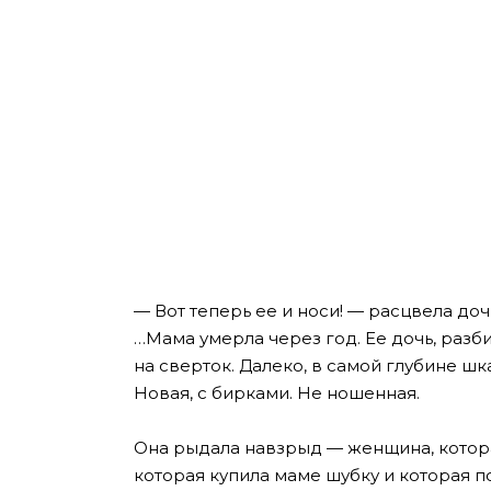
— Вот теперь ее и носи! — расцвела доч
…Мама умерла через год. Ее дочь, раз
на сверток. Далеко, в самой глубине шк
Новая, с бирками. Не ношенная.
Она рыдала навзрыд — женщина, котора
которая купила маме шубку и которая п