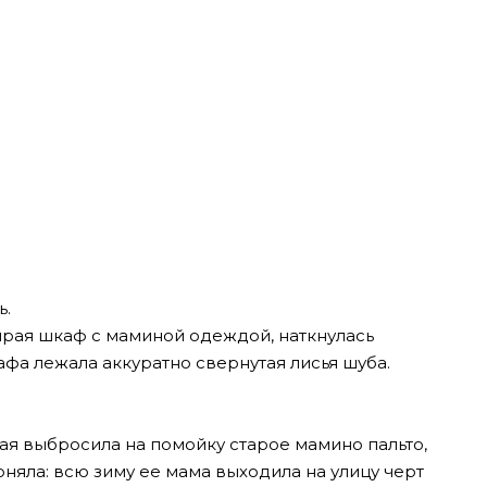
ь.
бирая шкаф с маминой одеждой, наткнулась
афа лежала аккуратно свернутая лисья шуба.
я выбросила на помойку старое мамино пальто,
оняла: всю зиму ее мама выходила на улицу черт