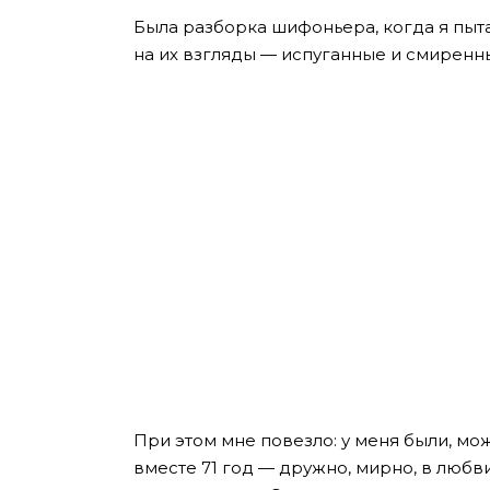
Была разборка шифоньера, когда я пыта
на их взгляды — испуганные и смиренны
При этом мне повезло: у меня были, мо
вместе 71 год — дружно, мирно, в люб