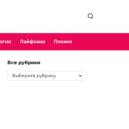
огия
Лайфхаки
Поэзия
Все рубрики
Все
рубрики