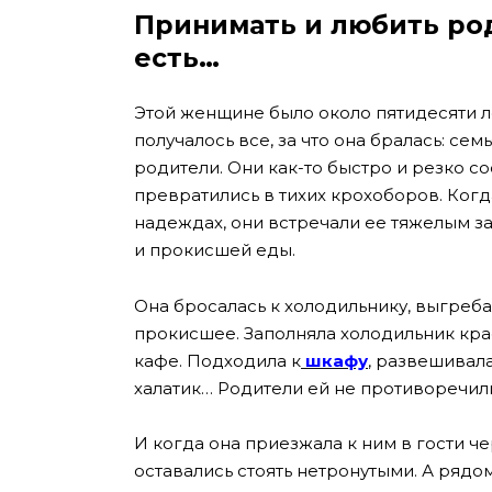
Принимать и любить род
есть…
Этой женщине было около пятидесяти ле
получалось все, за что она бралась: се
родители. Они как-то быстро и резко со
превратились в тихих крохоборов. Когда 
надеждах, они встречали ее тяжелым 
и прокисшей еды.
Она бросалась к холодильнику, выгреба
прокисшее. Заполняла холодильник кра
кафе. Подходила к
шкафу
, развешивала
халатик… Родители ей не противоречили
И когда она приезжала к ним в гости ч
оставались стоять нетронутыми. А рядо