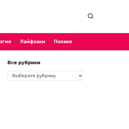
огия
Лайфхаки
Поэзия
Все рубрики
Все
рубрики