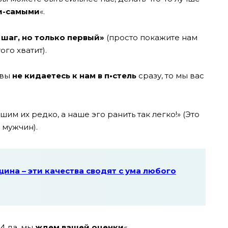
и-самыми
«.
 шаг, но только первый»
(просто покажите нам
ого хватит).
 вы
не кидаетесь к нам в п•стель
сразу, то мы вас
шим их редко, а наше эго ранить так легко!» (Это
 мужчин).
на – эти качества сводят с ума любого
И да, мы
ждем вашей оценки
«.