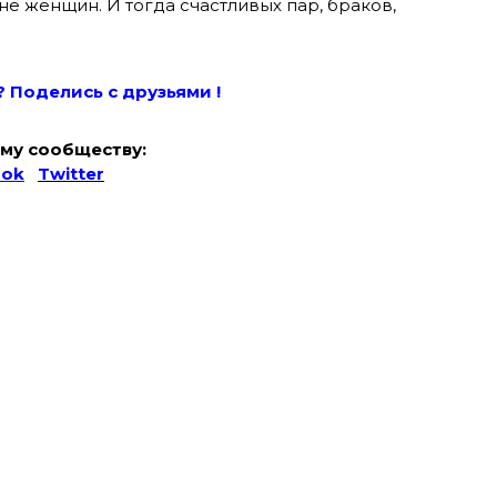
не женщин. И тогда счастливых пар, браков,
? Поде
лись с друзьями !
му сообществу:
ook
Twitter