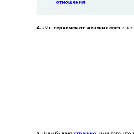
отношения
4.
«Мы
теряемся от женских слез
и зло
5.
«Нам бывает
страшно
из-за того, что