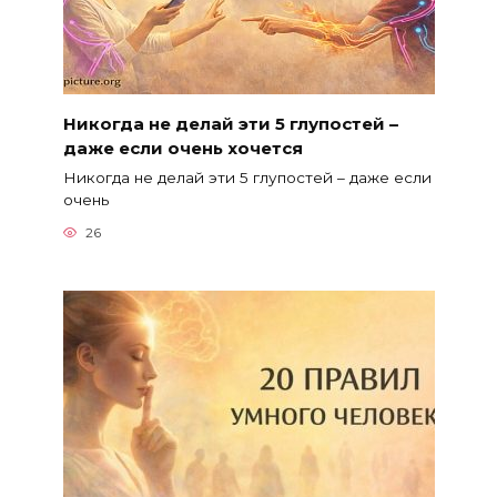
Никогда не делай эти 5 глупостей –
даже если очень хочется
Никогда не делай эти 5 глупостей – даже если
очень
26