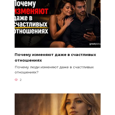
Почему изменяют даже в счастливых
отношениях
Почему люди изменяют даже в счастливых
отношениях?
2