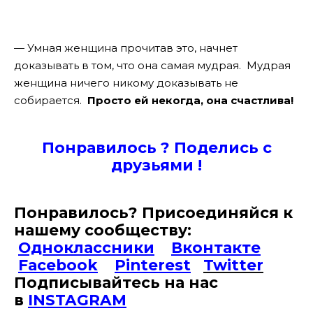
— Умная женщина прочитав это, начнет
доказывать в том, что она самая мудрая. Мудрая
женщина ничего никому доказывать не
собирается.
Просто ей некогда, она счастлива!
Понравилось ? Поде
лись с
друзьями !
Понравилось? Присоединяйся к
нашему сообществу:
Одноклассники
Вконтакте
Facebook
Pinterest
Twitter
Подписывайтесь на наc
в
INSTAGRAM