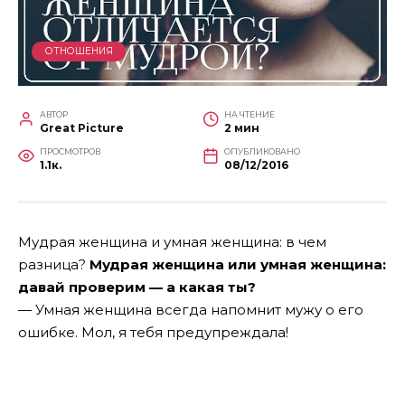
ОТНОШЕНИЯ
АВТОР
НА ЧТЕНИЕ
Great Picture
2 мин
ПРОСМОТРОВ
ОПУБЛИКОВАНО
1.1к.
08/12/2016
Мудрая женщина и умная женщина: в чем
разница?
Мудрая женщина или умная женщина:
давай проверим — а какая ты?
— Умная женщина всегда напомнит мужу о его
ошибке. Мол, я тебя предупреждала!