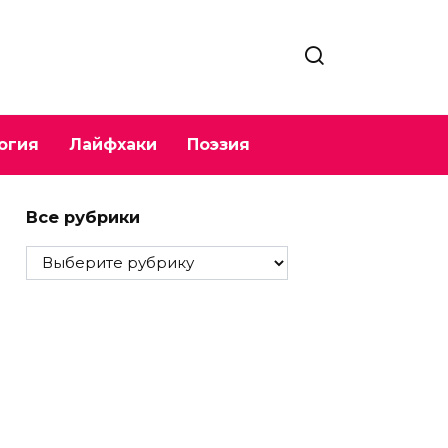
огия
Лайфхаки
Поэзия
Все рубрики
Все
рубрики