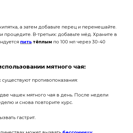
кипятка, а затем добавьте перец и перемешайте.
 и процедите. В-третьих: добавьте мёд. Храните в
ндуется
пить
тёплым
по 100 мл через 30-40
спользовании мятного чая:
ях существуют противопоказания:
две чашек мятного чая в день. После недели
делю и снова повторите курс.
звать гастрит.
оличествах может вызвать
бессонницу
.