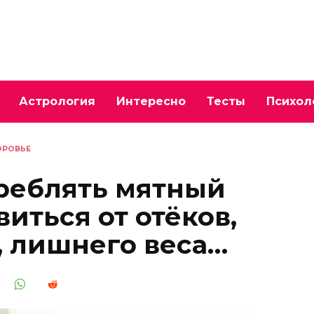
Астрология
Интересно
Тесты
Психол
ОРОВЬЕ
реблять мятный
виться от отёков,
, лишнего веса…