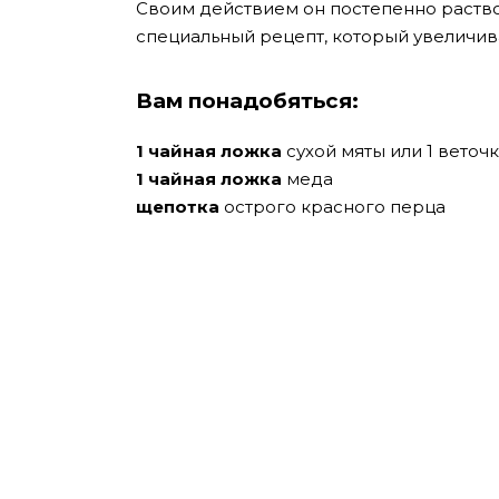
Своим действием он постепенно раство
специальный рецепт, который увеличива
Вам понадобяться:
1 чайная ложка
сухой мяты или 1 веточ
1 чайная ложка
меда
щепотка
острого красного перца