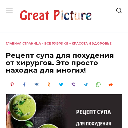
Перейти
к
содержанию
ГЛАВНАЯ СТРАНИЦА
»
ВСЕ РУБРИКИ
»
КРАСОТА И ЗДОРОВЬЕ
Рецепт супа для похудения
от хирургов. Это просто
находка для многих!