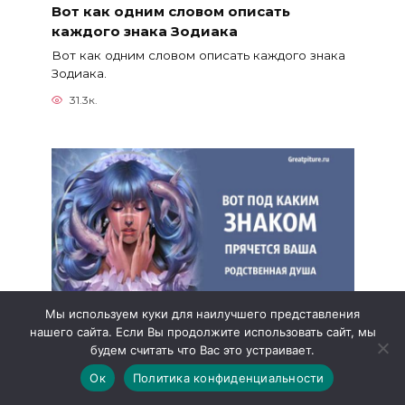
Вот как одним словом описать
каждого знака Зодиака
Вот как одним словом описать каждого знака
Зодиака.
31.3к.
Мы используем куки для наилучшего представления
нашего сайта. Если Вы продолжите использовать сайт, мы
Вот под каким знаком прячется ваша
будем считать что Вас это устраивает.
родственная душа
Ок
Политика конфиденциальности
Вот под каким знаком прячется ваша