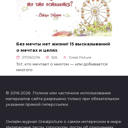
Без мечты нет жизни! 15 высказываний
о мечтах и целях
27/05/2016
526
Great Picture
Тот, кто мечтает о многом — или добивается
многого
© 2016-2026 Полное или частичное использование
материалов сайта разрешено только при обязательном
указании прямой гиперссылки.
Онлайн-журнал Greatpicture о самом интересном в мире.
Интересные тесты, гороскопы, посты об отношениях,