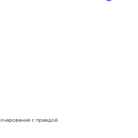
—
азочарование с правдой.