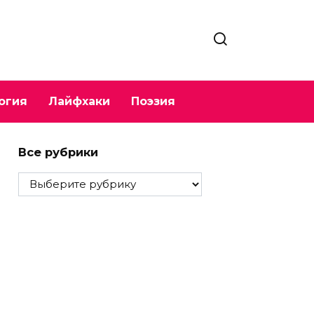
огия
Лайфхаки
Поэзия
Все рубрики
Все
рубрики