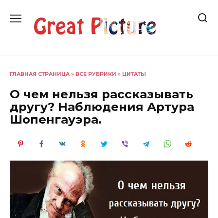
Перейти
к
содержанию
ГЛАВНАЯ СТРАНИЦА
»
ВСЕ РУБРИКИ
»
ЦИТАТЫ
О чем нельзя рассказывать
другу? Наблюдения Артура
Шопенгауэра.