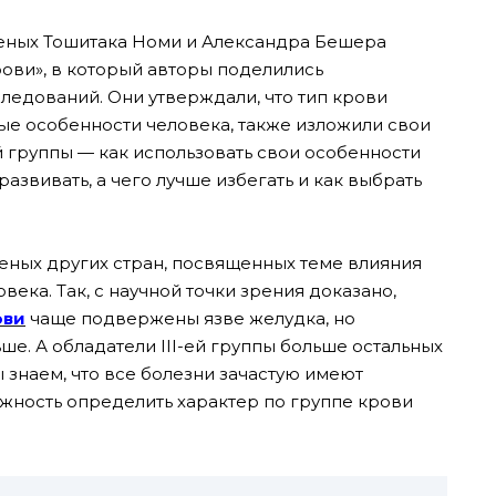
ченых Тошитака Номи и Александра Бешера
рови», в который авторы поделились
ледований. Они утверждали, что тип крови
ые особенности человека, также изложили свои
группы — как использовать свои особенности
развивать, а чего лучше избегать и как выбрать
ченых других стран, посвященных теме влияния
века. Так, с научной точки зрения доказано,
ови
чаще подвержены язве желудка, но
е. А обладатели III-ей группы больше остальных
ы знаем, что все болезни зачастую имеют
ожность определить характер по группе крови