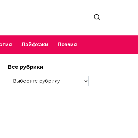
огия
Лайфхаки
Поэзия
Все рубрики
Все
рубрики