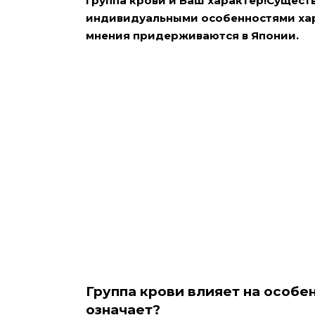
Группа крови и Ваш характер!Существ
индивидуальными особенностями хара
мнения придерживаются в Японии.
Группа крови влияет на особе
означает?