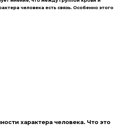
ует мнение, что между группой крови и
ктера человека есть связь. Особенно этого
нности характера человека. Что это