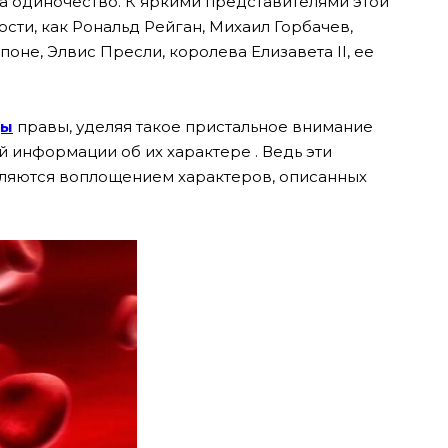
на одиночество.
К яркими представителями этой
ости, как Рональд Рейган, Михаил Горбачев,
оне, Элвис Пресли, королева Елизавета II, ее
цы
правы, уделяя такое пристальное внимание
й информации об их характере . Ведь эти
вляются воплощением характеров, описанных