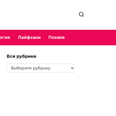
огия
Лайфхаки
Поэзия
Все рубрики
Все
рубрики