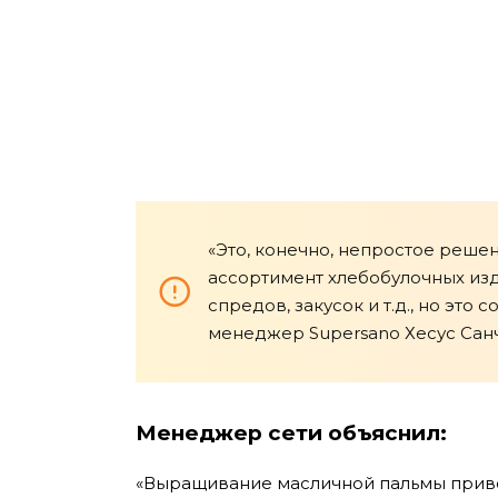
«Это, конечно, непростое решен
ассортимент хлебобулочных изде
спредов, закусок и т.д., но это
менеджер Supersano Хесус Санч
Менеджер сети объяснил:
«Выращивание масличной пальмы приво