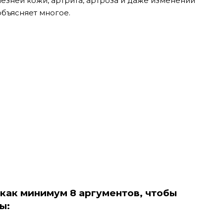
езней кожи, артрита, артроза и даже изменений
объясняет многое.
 как минимум 8 аргументов, чтобы
ы: