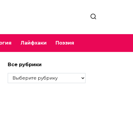
огия
Лайфхаки
Поэзия
Все рубрики
Все
рубрики