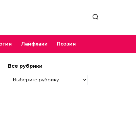
огия
Лайфхаки
Поэзия
Все рубрики
Все
рубрики