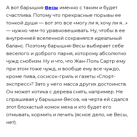
А вот барышня-
Весы
именно с таким и будет
счастлива. Потому что прекрасные порывы ее
тонкой души — вот это все «могу ли я, хочу ли я…»
— нужно чем-то уравновешивать. Ну, чтобы в ее
внутренней вселенной сохранялся идеальный
баланс. Поэтому барышня-Весы выбирает себе
веселого и доброго парня, которому абсолютно
чужд снобизм. Ну и что, что Жан-Поль Сартр ему
при этом тоже чужд, и вообще ему все чуждо,
кроме пива, сосисок-гриль и газеты «Спорт-
экспресс»? Зато у него масса других достоинств.
Он может котика с дерева снять, например. Не
спрашивая у барышни-Весов, на черта ей сдался
этот блохастый комок меха и кто будет его
отмывать, кормить и лечить (ясное дело, не Весы,
нет).