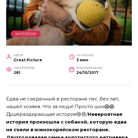
ИНТЕРЕСНО
АВТОР
НА ЧТЕНИЕ
Great Picture
3 мин
ПРОСМОТРОВ
ОПУБЛИКОВАНО
281
24/10/2017
Едва не съеденный в ресторане пес ,без лап,
нашел хозяев. Что за люди! Просто шок
😱
😱
Душераздирающая история😢😢/
Невероятная
история произошла с собакой, которую едва
не съели в южнокорейском ресторане.
Двухгодовалая самка золотистого ретривера