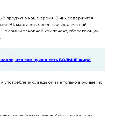
й продукт в наше время. В них содержится
амин
B1, марганец, селен, фосфор, магний,
н. Но самый основной компонент, сберегающий
.
знаков, что вам нужно есть БОЛЬШЕ жира
 употреблению, ведь они не только вкусные, но
одается в любом магазине.У многих морковь