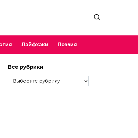
огия
Лайфхаки
Поэзия
Все рубрики
Все
рубрики