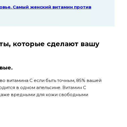
овье. Самый женский витамин против
ты, которые сделают вашу
овые.
о витамина С если быть точным, 85% вашей
дится в одном апельсине.
Витамин
C
 даже вредными для кожи свободными