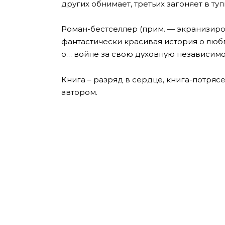
других обнимает, третьих загоняет в туп
Роман-бестселлер (прим. — экранизиро
фантастически красивая история о любв
о… войне за свою духовную независимо
Книга – разряд в сердце, книга-потряс
автором.