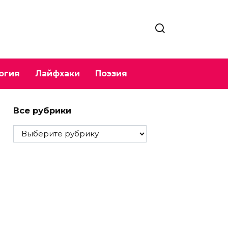
огия
Лайфхаки
Поэзия
Все рубрики
Все
рубрики