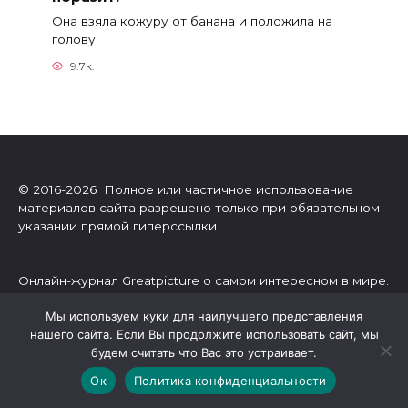
Она взяла кожуру от банана и положила на
голову.
9.7к.
© 2016-2026 Полное или частичное использование
материалов сайта разрешено только при обязательном
указании прямой гиперссылки.
Онлайн-журнал Greatpicture о самом интересном в мире.
Интересные тесты, гороскопы, посты об отношениях,
Мы используем куки для наилучшего представления
развитии личности, эзотерике, психологии, астрологии.
нашего сайта. Если Вы продолжите использовать сайт, мы
Также мы очень любим поэзию! Все статьи подобраны с
будем считать что Вас это устраивает.
любовью для дорогих читателей.
Ок
Политика конфиденциальности