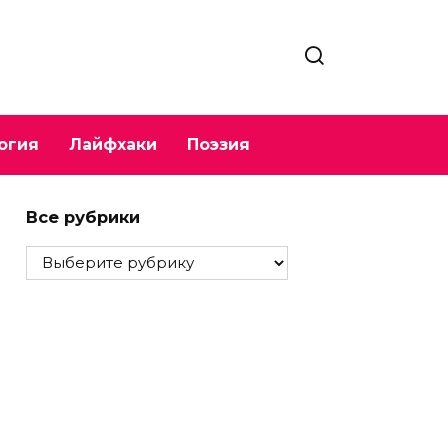
огия
Лайфхаки
Поэзия
Все рубрики
Все
рубрики