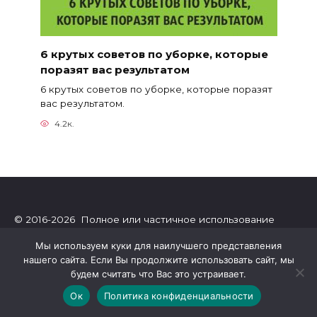
6 крутых советов по уборке, которые
поразят вас результатом
6 крутых советов по уборке, которые поразят
вас результатом.
4.2к.
© 2016-2026 Полное или частичное использование
материалов сайта разрешено только при обязательном
Мы используем куки для наилучшего представления
указании прямой гиперссылки.
нашего сайта. Если Вы продолжите использовать сайт, мы
будем считать что Вас это устраивает.
Онлайн-журнал Greatpicture о самом интересном в мире.
Ок
Политика конфиденциальности
Интересные тесты, гороскопы, посты об отношениях,