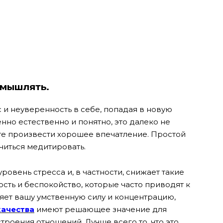
змышлять.
и неуверенность в себе, попадая в новую
нно естественно и понятно, это далеко не
те произвести хорошее впечатление. Простой
читься медитировать.
ровень стресса и, в частности, снижает такие
ость и беспокойство, которые часто приводят к
яет вашу умственную силу и концентрацию,
качества
имеют решающее значение для
роения отношений. Лучше всего то, что это