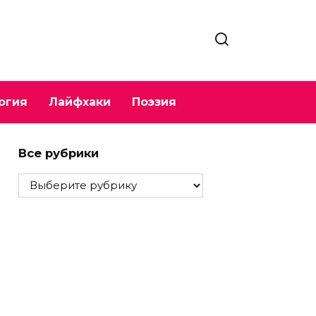
огия
Лайфхаки
Поэзия
Все рубрики
Все
рубрики