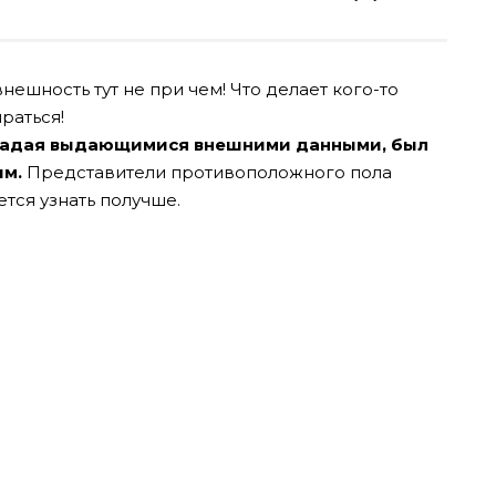
ешность тут не при чем! Что делает кого-то
раться!
обладая выдающимися внешними данными, был
ым.
Представители противоположного пола
ется узнать получше.