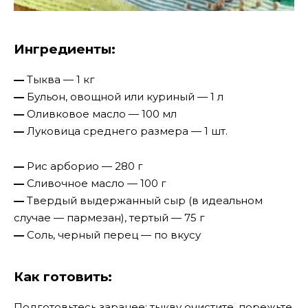
Ингредиенты:
—
Тыква — 1 кг
—
Бульон, овощной или куриный — 1 л
—
Оливковое масло — 100 мл
—
Луковица среднего размера — 1 шт.
—
Рис арборио — 280 г
—
Сливочное масло — 100 г
—
Твердый выдержанный сыр (в идеальном
случае — пармезан), тертый — 75 г
—
Соль, черный перец — по вкусу
Как готовить:
Подготовьтесь заранее: тыкву очистите, порежьте