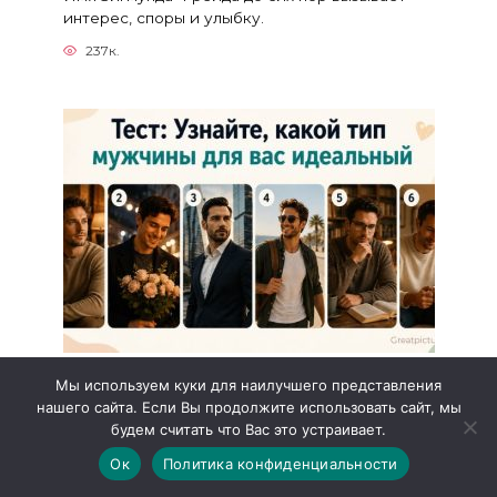
интерес, споры и улыбку.
237к.
Тест: Узнайте, какой тип мужчины для
Мы используем куки для наилучшего представления
вас идеальный
нашего сайта. Если Вы продолжите использовать сайт, мы
будем считать что Вас это устраивает.
Каждой женщине хочется рядом человека, с
которым спокойно
Ок
Политика конфиденциальности
48.3к.