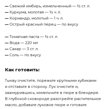
—
Свежий имбирь, измельченный — ½ ст. л.
—
Куркума, молотая — ½ ч. л.
—
Кориандр, молотый — 1 ч. л.
—
Острый красный перец — по вкусу
—
Томатная паста — ½ ст. л.
—
Вода — 220 мл
—
Сахар — 3 ст. л.
—
Соль — по вкусу
Как готовить:
Тыкву очистите, порежьте крупными кубиками
и отставьте в сторону. Лук очистите и,
зажмурившись, измельчите в пюре в блендере.
В глубокой сковороде разогрейте растительное
масло, добавьте луковое пюре и готовьте