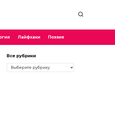
огия
Лайфхаки
Поэзия
Все рубрики
Все
рубрики