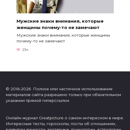
Мужские знаки внимания, которые
женщины почему-то не замечают
Мужские знаки внимания, которые женщины
почему-то не замечают.
23к.
© 2016-2026 Полное или частичное использование
материалов сайта разрешено только при обязательном
указании прямой гиперссылки.
Онлайн-журнал Greatpicture о самом интересном в мире.
Интересные тесты, гороскопы, посты об отношениях,
развитии личности, эзотерике, психологии, астрологии.