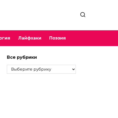
огия
Лайфхаки
Поэзия
Все рубрики
Все
рубрики