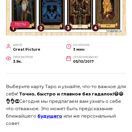
ТЕСТЫ
АВТОР
НА ЧТЕНИЕ
Great Picture
3 мин
ПРОСМОТРОВ
ОПУБЛИКОВАНО
3.9к.
05/10/2017
Выберите карту Таро и узнайте, что-то важное для
себя!
Точно, быстро и главное без гадалок!
😃
😃
👌
👌
👏
Сегодня мы предлагаем вам узнать о себе
что-отважное. Это может быть предсказание
ближайшего
будущего
или же персональный
совет.