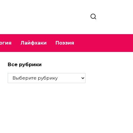
огия
Лайфхаки
Поэзия
Все рубрики
Все
рубрики