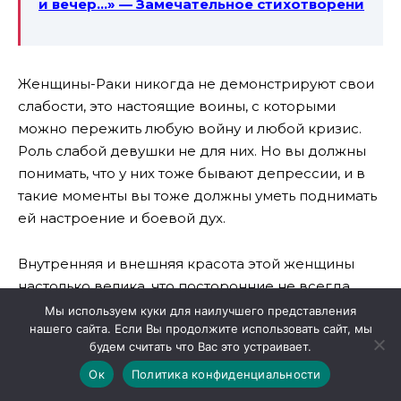
и вечер…» — Замечательное стихотворени
Женщины-Раки никогда не демонстрируют свои
слабости, это настоящие воины, с которыми
можно пережить любую войну и любой кризис.
Роль слабой девушки не для них. Но вы должны
понимать, что у них тоже бывают депрессии, и в
такие моменты вы тоже должны уметь поднимать
ей настроение и боевой дух.
Внутренняя и внешняя красота этой женщины
настолько велика, что посторонние не всегда
могут это осознать. И не каждый готов признать,
Мы используем куки для наилучшего представления
нашего сайта. Если Вы продолжите использовать сайт, мы
что рядом с ним — Богиня! Но если вам повезло, и
будем считать что Вас это устраивает.
вы уже рядом с ней, — не смейте просить от
Ок
Политика конфиденциальности
жизни ничего большего!
Ну как вам? Узнали
здесь себя? Поделитесь своим мнением с