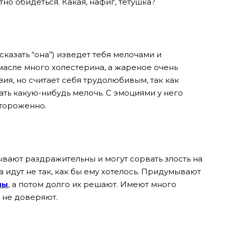
но обидеться. Какая, нафиг, тетушка?
сказать “она”) изведет тебя мелочами и
 масле много холестерина, а жареное очень
ия, но считает себя трудолюбивым, так как
ать какую-нибудь мелочь. С эмоциями у него
стороженно.
вают раздражительны и могут сорвать злость на
 идут не так, как бы ему хотелось. Придумывают
мы
, а потом долго их решают. Имеют много
 не доверяют.