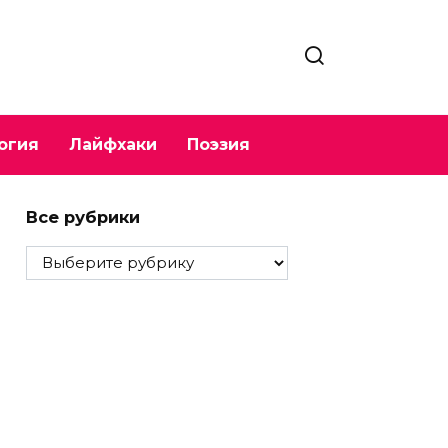
огия
Лайфхаки
Поэзия
Все рубрики
Все
рубрики