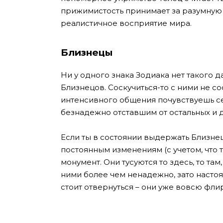
прижимистость принимает за разумную э
реалистичное восприятие мира.
Близнецы
Ни у одного знака Зодиака нет такого да
Близнецов. Соскучиться-то с ними не с
интенсивного общения почувствуешь се
безнадежно отставшим от остальных и 
Если ты в состоянии выдержать Близне
постоянным изменениям (с учетом, что т
монумент. Они тусуются то здесь, то та
ними более чем ненадежно, зато настоя
стоит отвернуться – они уже вовсю фли