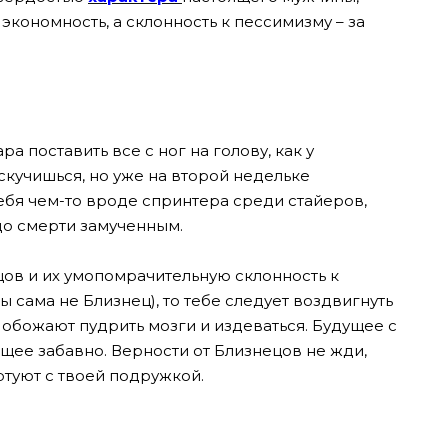
кономность, а склонность к пессимизму – за
ра поставить все с ног на голову, как у
оскучишься, но уже на второй недельке
бя чем-то вроде спринтера среди стайеров,
до смерти замученным.
цов и их умопомрачительную склонность к
ы сама не Близнец), то тебе следует воздвигнуть
м, обожают пудрить мозги и издеваться. Будущее с
щее забавно. Верности от Близнецов не жди,
ртуют с твоей подружкой.