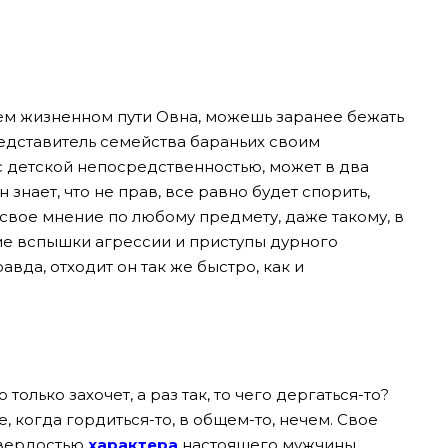
оем жизненном пути Овна, можешь заранее бежать
редставитель семейства бараньих своим
 детской непосредственностью, может в два
н знает, что не прав, все равно будет спорить,
ь свое мнение по любому предмету, даже такому, в
ие вспышки агрессии и приступы дурного
авда, отходит он так же быстро, как и
 только захочет, а раз так, то чего дергаться-то?
, когда гордиться-то, в общем-то, нечем. Свое
твердостью
характера
настоящего мужчины,