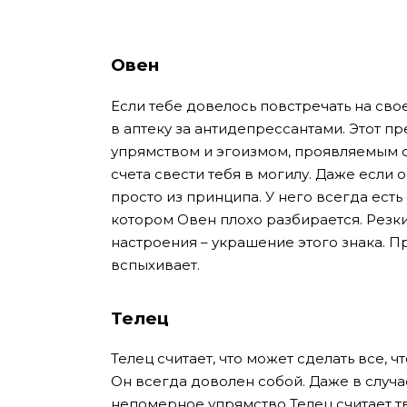
Овен
Если тебе довелось повстречать на св
в аптеку за антидепрессантами. Этот п
упрямством и эгоизмом, проявляемым с
счета свести тебя в могилу. Даже если о
просто из принципа. У него всегда ест
котором Овен плохо разбирается. Резк
настроения – украшение этого знака. Пр
вспыхивает.
Телец
Телец считает, что может сделать все, что
Он всегда доволен собой. Даже в случае
непомерное упрямство Телец считает 