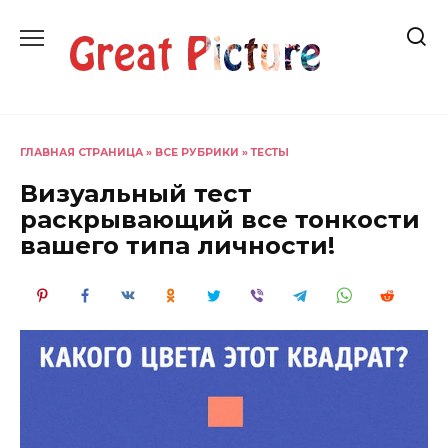
Перейти
к
содержанию
ГЛАВНАЯ СТРАНИЦА
»
ВСЕ РУБРИКИ
»
ТЕСТЫ
Визуальный тест
раскрывающий все тонкости
вашего типа личности!