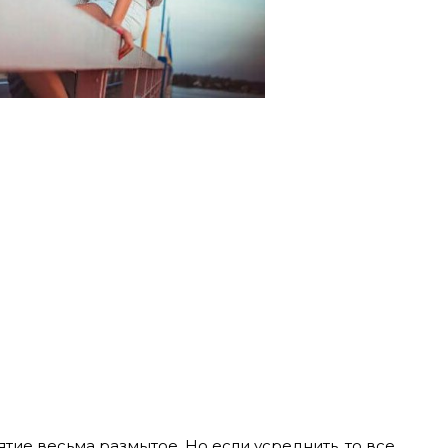
ятие весьма размытое. Но если усреднить, то все