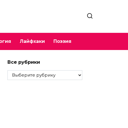
огия
Лайфхаки
Поэзия
Все рубрики
Все
рубрики