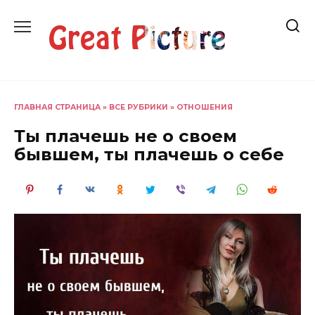
Перейти
к
содержанию
ГЛАВНАЯ СТРАНИЦА
»
ВСЕ РУБРИКИ
»
ОТНОШЕНИЯ
Ты плачешь не о своем
бывшем, ты плачешь о себе