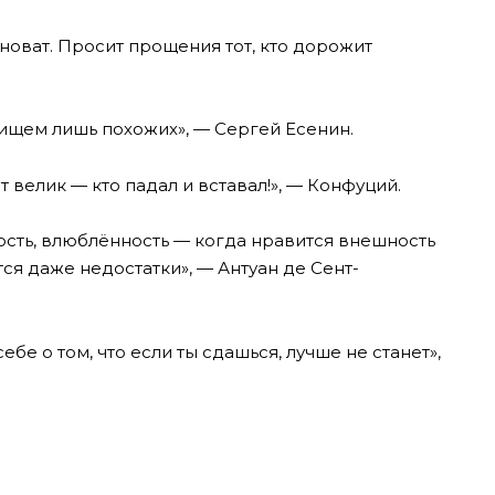
иноват. Просит прощения тот, кто дорожит
 ищем лишь похожих», — Сергей Есенин.
от велик — кто падал и вставал!», — Конфуций.
ость, влюблённость — когда нравится внешность
тся даже недостатки», — Антуан де Сент-
бе о том, что если ты сдашься, лучше не станет»,