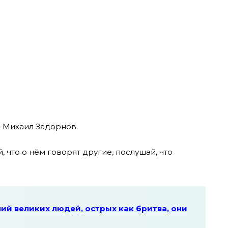
— Михаил Задорнов.
, что о нём говорят другие, послушай, что
ий великих людей, острых как бритва, они