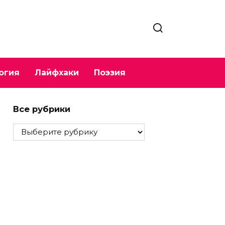
огия
Лайфхаки
Поэзия
Все рубрики
Все
рубрики