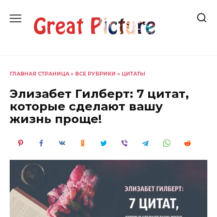
Перейти
к
содержанию
ГЛАВНАЯ СТРАНИЦА
»
ВСЕ РУБРИКИ
»
ЦИТАТЫ
Элизабет Гилберт: 7 цитат,
которые сделают вашу
жизнь проще!