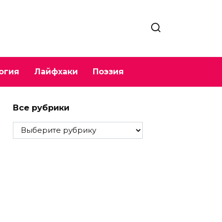
огия
Лайфхаки
Поэзия
Все рубрики
Все
рубрики