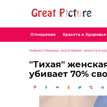
Перейти
к
содержанию
Отношения
Красота и Здоровье
ГЛАВНАЯ СТРАНИЦА
»
ВСЕ РУБРИКИ
»
КРАСОТА И ЗД
″Тихая″ женская
убивает 70% св