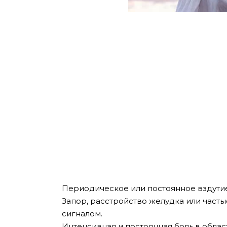
Периодическое или постоянное вздутие
Запор, расстройство желудка или част
сигналом.
Интенсивная и постоянная боль в облас