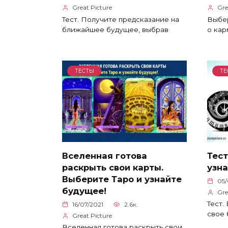
Great Picture
Gre
Тест. Получите предсказание на
Выбер
ближайшее будущее, выбрав
о кар
ТЕСТЫ
ТЕ
Вселенная готова
Тест
раскрыть свои карты.
узна
Выберите Таро и узнайте
05/
будущее!
Gre
Тест.
16/07/2021
2.6к.
свое 
Great Picture
Вселенная готова раскрыть свои