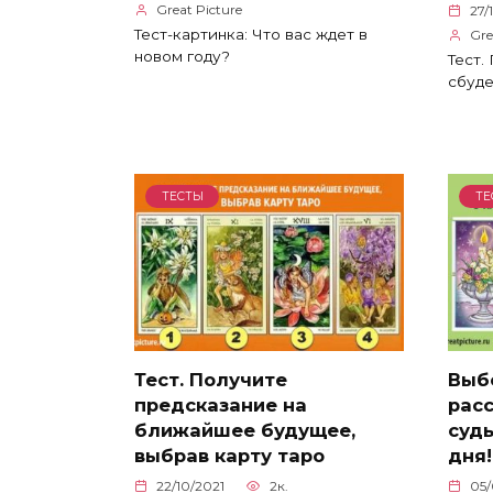
Great Picture
27/
Тест-картинка: Что вас ждет в
Gre
новом году?
Тест.
сбуде
ТЕСТЫ
ТЕ
Тест. Получите
Выбе
предсказание на
расс
ближайшее будущее,
суд
выбрав карту таро
дня!
22/10/2021
2к.
05/