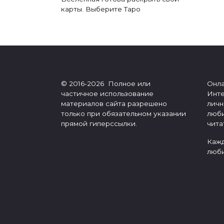
карты. Выберите Таро
Пагинация
записей
© 2016-2026 Полное или
Онла
частичное использование
Инте
материалов сайта разрешено
личн
только при обязательном указании
люби
прямой гиперссылки.
чита
Кажд
люби