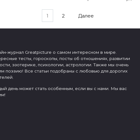
1
2
Далее
йн-журнал Greatpicture о самом интересном в мире.
ресные тесты, гороскопы, посты об отношениях, развитии
ости, эзотерике, психологии, астрологии. Также мы очень
м поэзию! Все статьи подобраны с любовью для дорогих
телей.
ый день может стать особенным, если вы с нами. Мы вас
м!