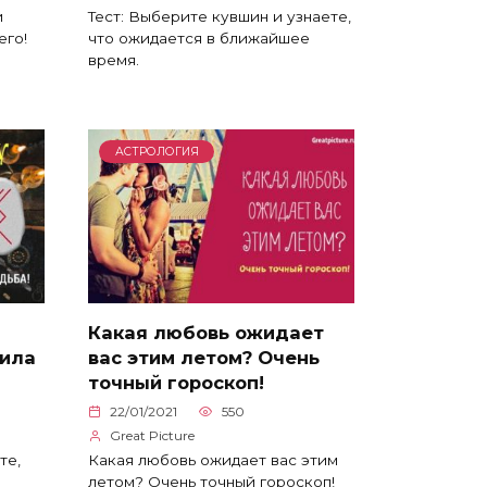
и
Тест: Выберите кувшин и узнаете,
его!
что ожидается в ближайшее
время.
АСТРОЛОГИЯ
и
Какая любовь ожидает
вила
вас этим летом? Очень
точный гороскоп!
22/01/2021
550
Great Picture
те,
Какая любовь ожидает вас этим
летом? Очень точный гороскоп!