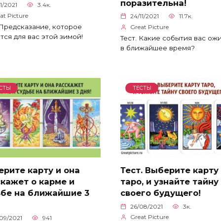
поразительна!
11/2021
3.4к.
at Picture
24/11/2021
11.7к.
 Предсказание, которое
Great Picture
тся для вас этой зимой!
Тест. Какие события вас ож
в ближайшее время?
СТЫ
ТЕСТЫ
рите карту и она
Тест. Выберите карту
кажет о карме и
таро, и узнайте тайну
ьбе на ближайшие 3
своего будущего!
26/08/2021
3к.
Great Picture
09/2021
941