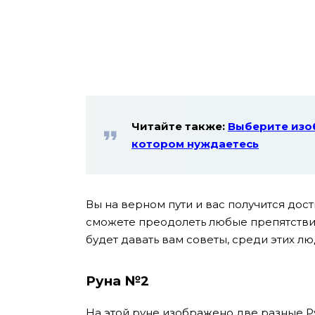
Читайте также:
Выберите изоб
котором нуждаетесь
Вы на верном пути и вас получится дост
сможете преодолеть любые препятствия, 
будет давать вам советы, среди этих лю
Руна №2
На этой руне изображено две разные Рун