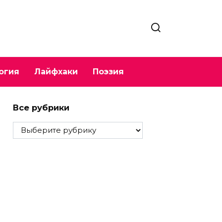
огия
Лайфхаки
Поэзия
Все рубрики
Все
рубрики