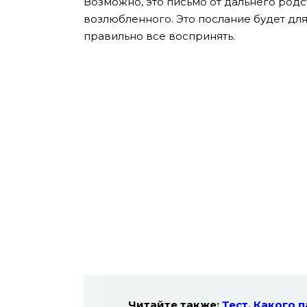
Возможно, это письмо от дальнего род
возлюбленного. Это послание будет дл
правильно все воспринять.
Читайте также:
Тест. Какого 