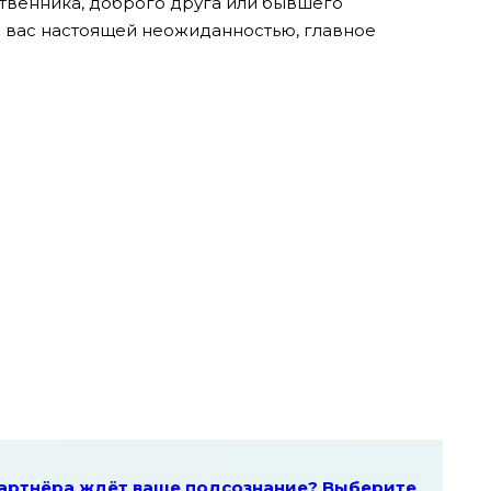
ственника, доброго друга или бывшего
я вас настоящей неожиданностью, главное
партнёра ждёт ваше подсознание? Выберите