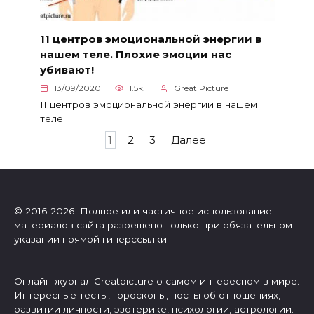
11 центров эмоциональной энергии в
нашем теле. Плохие эмоции нас
убивают!
13/09/2020
1.5к.
Great Picture
11 центров эмоциональной энергии в нашем
теле.
Пагинация
1
2
3
Далее
записей
© 2016-2026 Полное или частичное использование
материалов сайта разрешено только при обязательном
указании прямой гиперссылки.
Онлайн-журнал Greatpicture о самом интересном в мире.
Интересные тесты, гороскопы, посты об отношениях,
развитии личности, эзотерике, психологии, астрологии.