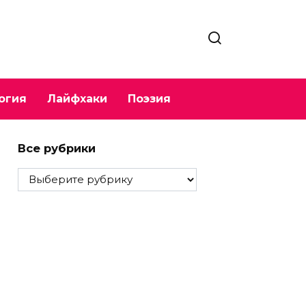
огия
Лайфхаки
Поэзия
Все рубрики
Все
рубрики