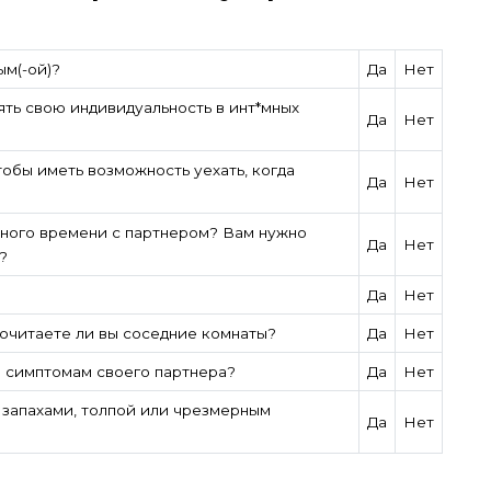
ым(-ой)?
Да
Нет
ять свою индивидуальность в инт*мных
Да
Нет
обы иметь возможность уехать, когда
Да
Нет
 много времени с партнером? Вам нужно
Да
Нет
?
Да
Нет
почитаете ли вы соседние комнаты?
Да
Нет
 симптомам своего партнера?
Да
Нет
 запахами, толпой или чрезмерным
Да
Нет