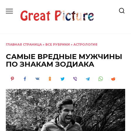
Перейти
к
содержанию
ГЛАВНАЯ СТРАНИЦА
»
ВСЕ РУБРИКИ
»
АСТРОЛОГИЯ
САМЫЕ ВРЕДНЫЕ МУЖЧИНЫ
ПО ЗНАКАМ ЗОДИАКА