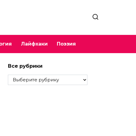
огия
Лайфхаки
Поэзия
Все рубрики
Все
рубрики