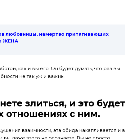
ов любовницы, намертво притягивающих
Ь ЖЕНА
ботой, как и вы его. Он будет думать, что раз вы
ебности не так уж и важны.
ете злиться, и это будет
х отношениях с ним.
щущения взаимности, эта обида накапливается и в
 и вы даже этого не осознаете. Вы не просто