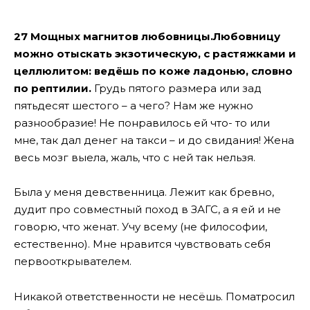
27 Мощных магнитов любовницы.Любовницу
можно отыскать экзотическую, с растяжками и
целлюлитом: ведёшь по коже ладонью, словно
по рептилии.
Грудь пятого размера или зад
пятьдесят шестого – а чего? Нам же нужно
разнообразие! Не понравилось ей что- то или
мне, так дал денег на такси – и до свидания! Жена
весь мозг выела, жаль, что с ней так нельзя.
Была у меня девственница. Лежит как бревно,
дудит про совместный поход в ЗАГС, а я ей и не
говорю, что женат. Учу всему (не философии,
естественно). Мне нравится чувствовать себя
первооткрывателем.
Никакой ответственности не несёшь. Поматросил