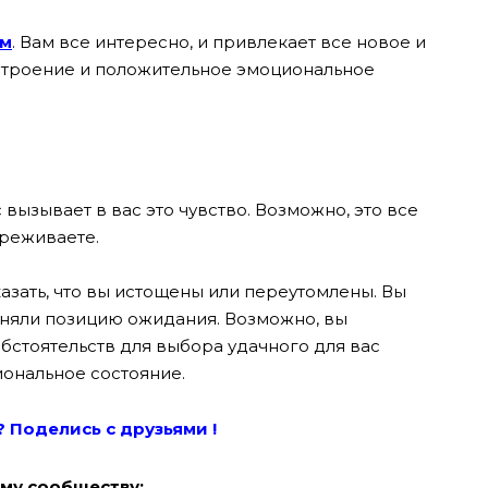
ям
. Вам все интересно, и привлекает все новое и
строение и положительное эмоциональное
 вызывает в вас это чувство. Возможно, это все
реживаете.
казать, что вы истощены или переутомлены. Вы
аняли позицию ожидания.
Возможно, вы
бстоятельств для выбора удачного для вас
иональное состояние.
? Поде
лись с друзьями !
му сообществу: