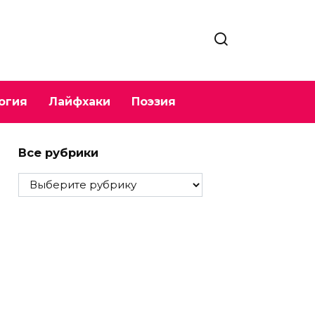
огия
Лайфхаки
Поэзия
Все рубрики
Все
рубрики